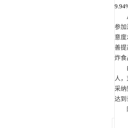
9.94
参加
意度
善提
炸食
人，
采纳
达到